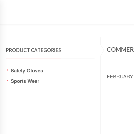
SAFETY GLOVES
SAFETY WEAR
SPORTS WEAR
COMMERC
PRODUCT CATEGORIES
Safety Gloves
FEBRUARY 
Sports Wear
Vestibulum a
amet, consec
enim. Vestib
pellentesque
ridiculus mu