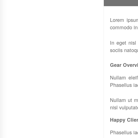
Lorem ipsum 
commodo in,
In eget nis
sociis natoq
Gear Overv
Nullam eleif
Phasellus ia
Nullam ut mi
nisl vulputat
Happy Clie
Phasellus ia