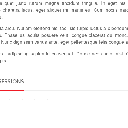
aliquet justo rutrum magna tincidunt fringilla. In eget n
e pharetra lacus, eget aliquet mi mattis eu. Cum sociis nat
s.
la arcu. Nullam eleifend nisl facilisis turpis luctus a bibendum
. Phasellus iaculis posuere velit, congue placerat dui rhoncus 
 Nunc dignissim varius ante, eget pellentesque felis congue a
at adipiscing sapien id consequat. Donec nec auctor nisl. Cur
pis.
SESSIONS