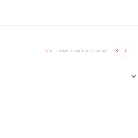
HOME
/
COMMERCIAL PHOTO SHOOT
nec magna. Lorem ipsum dolor sit
justo mattis accumsan eu
pit. Sed orci arcu, tincidunt at commodo in, consectetur sed
nisl in justo mattis accumsan eu nec magna. Pellentesque
ue penatibus et magnis dis parturient montes, nascetur