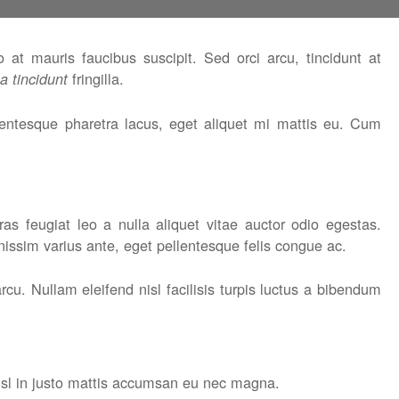
 at mauris faucibus suscipit. Sed orci arcu, tincidunt at
fringilla.
a tincidunt
entesque pharetra lacus, eget aliquet mi mattis eu. Cum
ras feugiat leo a nulla aliquet vitae auctor odio egestas.
issim varius ante, eget pellentesque felis congue ac.
rcu. Nullam eleifend nisl facilisis turpis luctus a bibendum
 nisl in justo mattis accumsan eu nec magna.