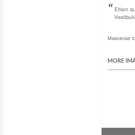
“
Etiam qu
Vestibul
Maecenas tort
MORE IMA