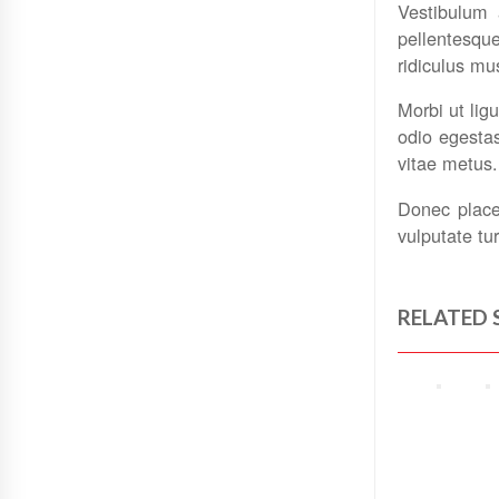
Vestibulum 
pellentesqu
ridiculus mu
Morbi ut ligu
odio egestas
vitae metus.
Donec placer
vulputate tur
RELATED 