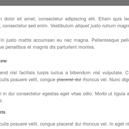
dolor sit amet, consectetur adipiscing elit. Etiam quis leo
 consectetur sed enim. Vestibulum
aliquet justo rutrum magn
l in justo mattis accumsan eu nec magna. Pellentesque pell
ue penatibus et magnis dis parturient montes.
iew
end nisl facilisis turpis luctus a bibendum nisl vulputate. C
culis posuere velit, congue
placerat dui
rhoncus vel. Nunc dign
 in dui consectetur egestas eget vitae odio. Morbi ut ligula a
e.
nts
culis posuere velit, congue placerat dui rhoncus vel. In eget