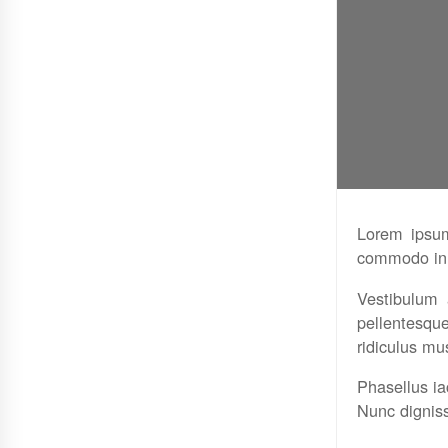
Lorem ipsum 
commodo in,
Vestibulum 
pellentesqu
ridiculus mu
Phasellus iac
Nunc digniss