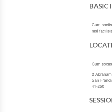
BASIC
Cum sociis
nisl facilis
LOCAT
Cum sociis
2 Abraham 
San Franc
41-250
SESSI