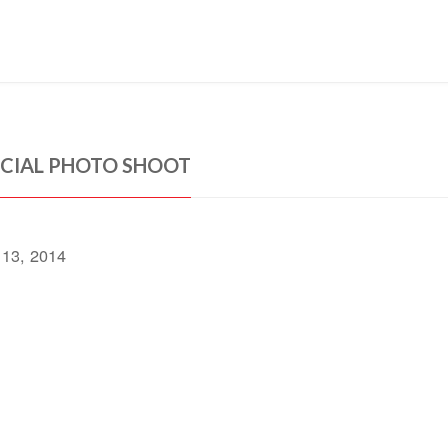
IAL PHOTO SHOOT
13, 2014
liquet justo rutrum magna tincidunt fringilla. In eget
nisl in 
tetur adipiscing elit. Etiam quis leo at mauris faucibus susci
ulum aliquet justo rutrum magna tincidunt fringilla. In eget 
 pharetra lacus, eget aliquet mi mattis eu. Cum sociis natoq
s.